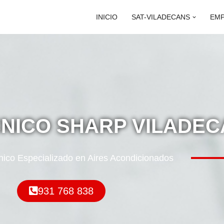
INICIO
SAT-VILADECANS
EM
CNICO SHARP VILADE
nico Especializado en Aires Acondicionados
931 768 838