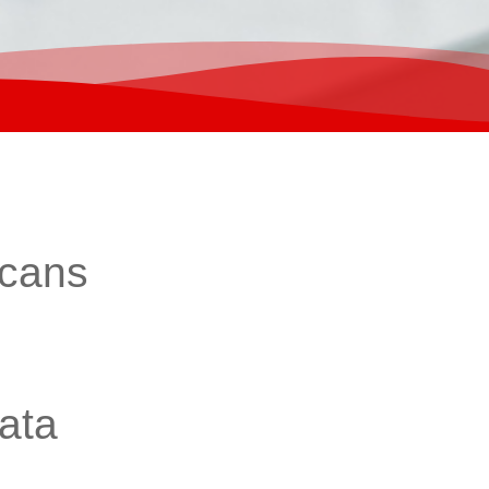
ecans
ata