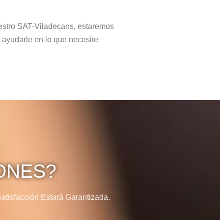
estro SAT-Viladecans, estaremos
 ayudarle en lo que necesite
ONES?
tisfacción Estará Garantizada.