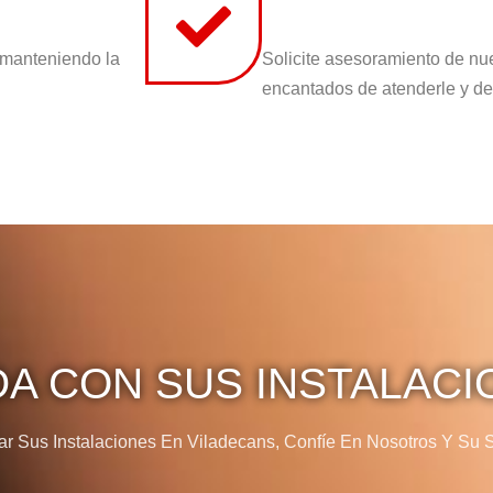
 manteniendo la
Solicite asesoramiento de nu
encantados de atenderle y de
DA CON SUS INSTALACI
 Sus Instalaciones En Viladecans, Confíe En Nosotros Y Su Sa