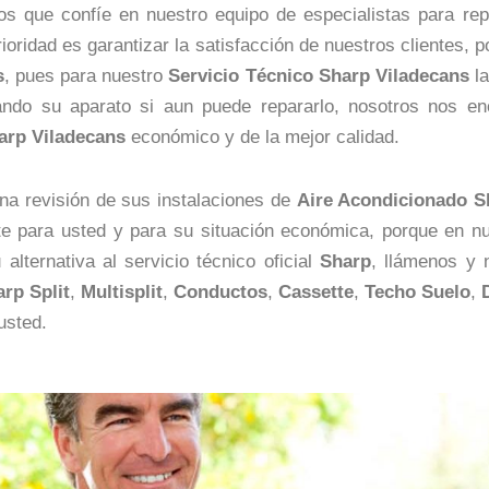
 que confíe en nuestro equipo de especialistas para rep
rioridad es garantizar la satisfacción de nuestros clientes, 
s
, pues para nuestro
Servicio Técnico Sharp Viladecans
l
ando su aparato si aun puede repararlo, nosotros nos e
arp Viladecans
económico y de la mejor calidad.
na revisión de sus instalaciones de
Aire Acondicionado S
e para usted y para su situación económica, porque en n
ternativa al servicio técnico oficial
Sharp
, llámenos y
arp
Split
,
Multisplit
,
Conductos
,
Cassette
,
Techo
Suelo
,
usted.