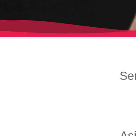
Se
As