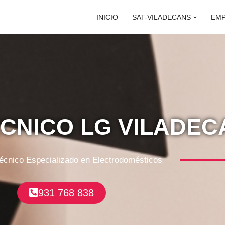
INICIO
SAT-VILADECANS
EM
ÉCNICO LG VILADE
Técnico Especializado en Electrodomésticos
931 768 838