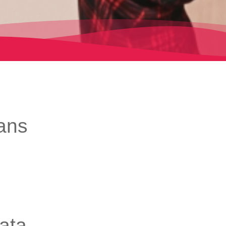
ans
ata