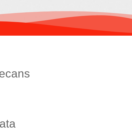
decans
ata