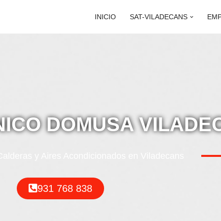
INICIO
SAT-VILADECANS
EM
NICO DOMUSA VILADE
alderas y Aires Acondicionados en Viladecans
931 768 838