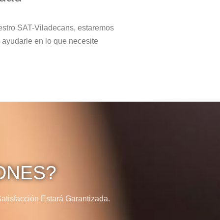
estro SAT-Viladecans, estaremos
 ayudarle en lo que necesite
ONES?
tisfacción Estará Garantizada.