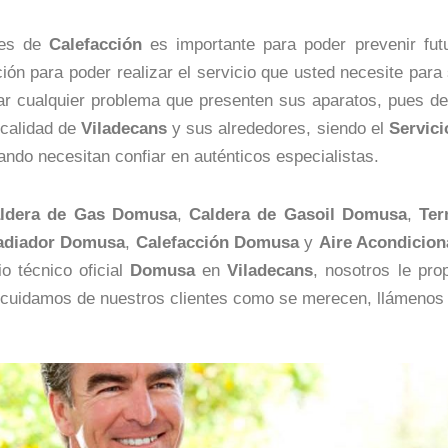
nes de
Calefacción
es importante para poder prevenir fut
ión para poder realizar el servicio que usted necesite para
onar cualquier problema que presenten sus aparatos, pues
ocalidad de
Viladecans
y sus alrededores, siendo el
Servic
uando necesitan confiar en auténticos especialistas.
ldera de Gas Domusa
,
Caldera de Gasoil Domusa
,
Te
adiador Domusa
,
Calefacción Domusa
y
Aire Acondicio
io técnico oficial
Domusa
en
Viladecans
, nosotros le pro
cuidamos de nuestros clientes como se merecen, llámenos