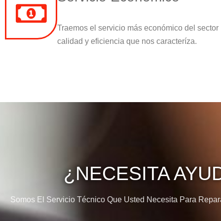
Traemos el servicio más económico del sector
calidad y eficiencia que nos caracteríza.
¿NECESITA AYU
Somos El Servicio Técnico Que Usted Necesita Para Reparar