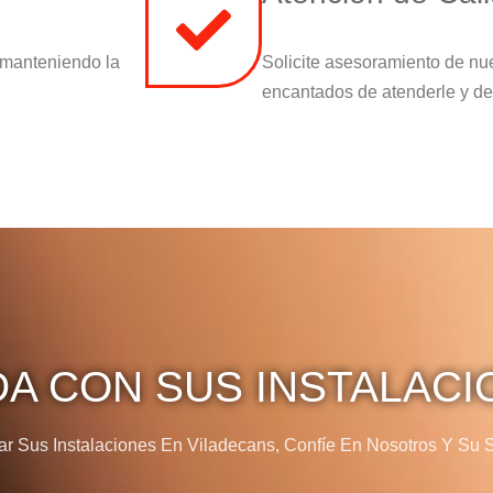
 manteniendo la
Solicite asesoramiento de nu
encantados de atenderle y de
DA CON SUS INSTALACI
 Sus Instalaciones En Viladecans, Confíe En Nosotros Y Su Sa