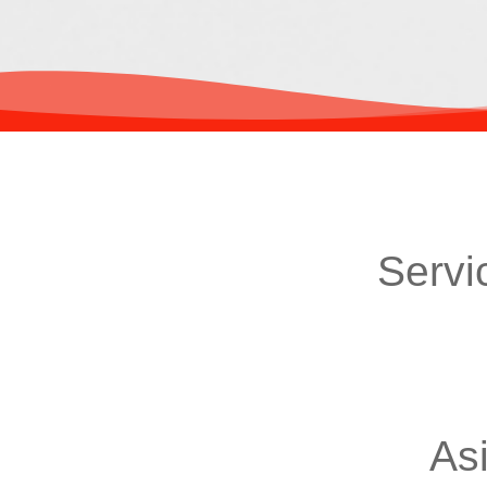
Servi
As