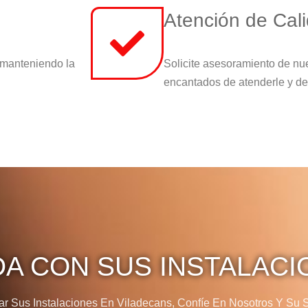
Atención de Cal
 manteniendo la
Solicite asesoramiento de nu
encantados de atenderle y de
DA CON SUS INSTALACI
 Sus Instalaciones En Viladecans, Confíe En Nosotros Y Su Sa