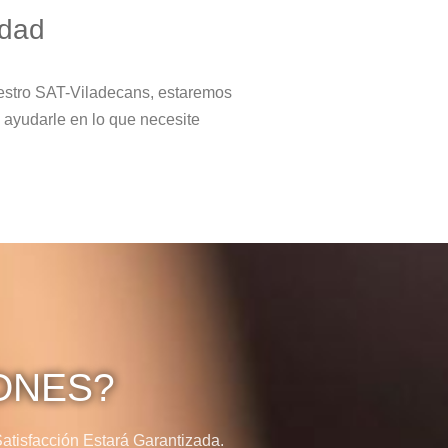
idad
estro SAT-Viladecans, estaremos
 ayudarle en lo que necesite
ONES?
tisfacción Estará Garantizada.