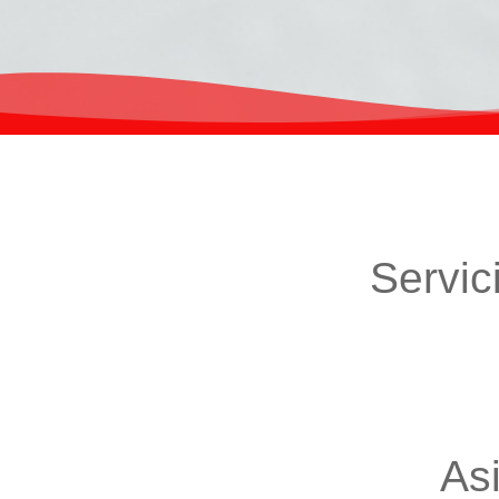
Servic
As