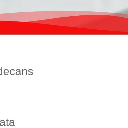
adecans
ata