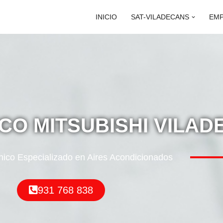
INICIO
SAT-VILADECANS
EM
ICO MITSUBISHI VILA
nico Especializado en Aires Acondicionados
931 768 838