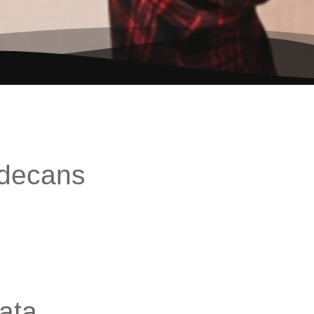
adecans
ata