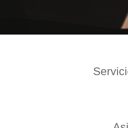
Servic
As