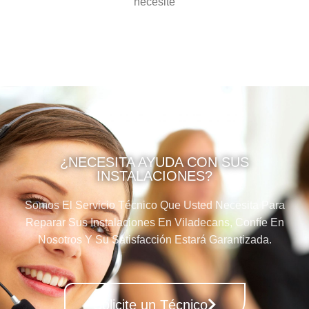
necesite
¿NECESITA AYUDA CON SUS
INSTALACIONES?
Somos El Servicio Técnico Que Usted Necesita Para
Reparar Sus Instalaciones En Viladecans, Confíe En
Nosotros Y Su Satisfacción Estará Garantizada.
Solicite un Técnico