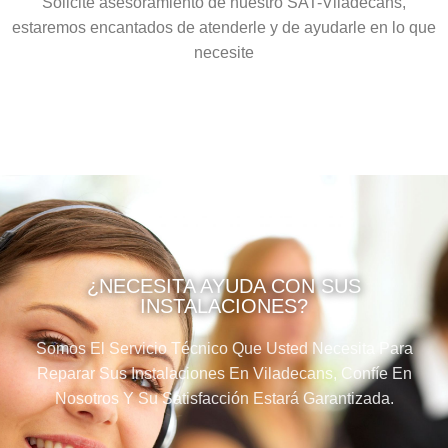
Solicite asesoramiento de nuestro SAT-Viladecans,
estaremos encantados de atenderle y de ayudarle en lo que
necesite
¿NECESITA AYUDA CON SUS
INSTALACIONES?
Somos El Servicio Técnico Que Usted Necesita Para
Reparar Sus Instalaciones En Viladecans, Confíe En
Nosotros Y Su Satisfacción Estará Garantizada.