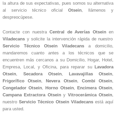
la altura de sus expectativas, pues somos su alternativa
al servicio técnico oficial
Otsein
, llámenos y
despreocúpese.
Contacte con nuestra
Central de Averías Otsein
en
Viladecans
y solicite la intervención rápida de nuestro
Servicio Técnico Otsein Viladecans
a domicilio,
mandaremos cuanto antes a los técnicos que se
encuentren más cercanos a su Domicilio, Hogar, Hotel,
Empresa, Local, y Oficina, para reparar su
Lavadora
Otsein
,
Secadora
Otsein
,
Lavavajillas
Otsein
,
Frigorífico
Otsein
,
Nevera
Otsein
,
Combi
Otsein
,
Congelador
Otsein
,
Horno
Otsein
,
Encimera
Otsein
,
Campana
Extractora
Otsein
y
Vitrocerámica
Otsein
,
nuestro
Servicio Técnico Otsein Viladecans
está aquí
para usted.