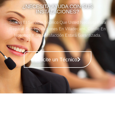
¿NECESITA AYUDA CON SUS
INSTALACIONES?
Somos El Servicio Técnico Que Usted Necesita Para
Reparar Sus Instalaciones En Viladecans, Confíe En
Nosotros Y Su Satisfacción Estará Garantizada.
Solicite un Técnico