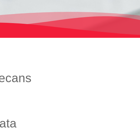
decans
ata