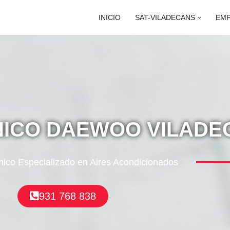
INICIO
SAT-VILADECANS
EM
NICO DAEWOO VILADE
nico Especializado en Aires Acondicionados
931 768 838