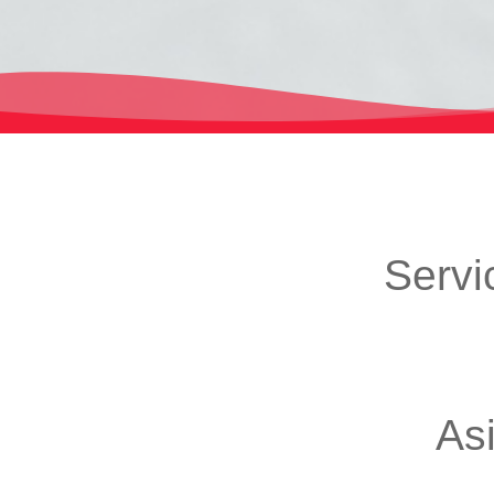
Servi
As