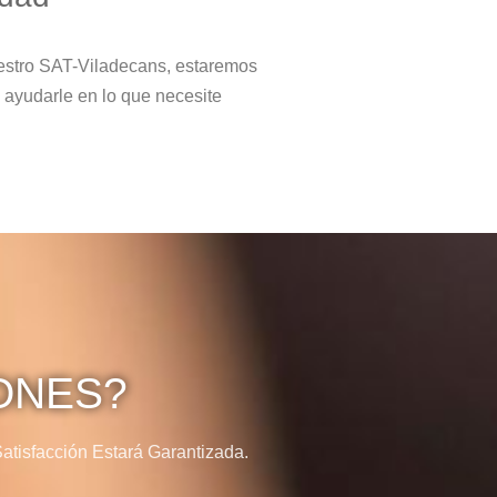
estro SAT-Viladecans, estaremos
 ayudarle en lo que necesite
ONES?
tisfacción Estará Garantizada.