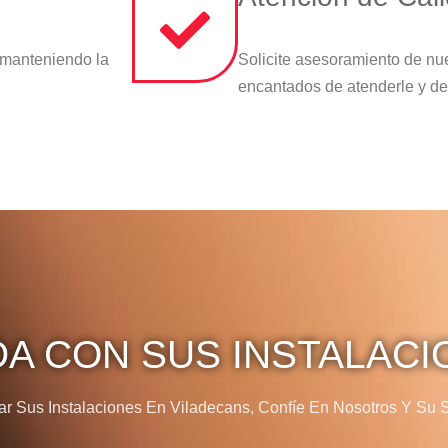
 manteniendo la
Solicite asesoramiento de nu
encantados de atenderle y de
DA CON SUS INSTALACI
 Sus Instalaciones En Viladecans, Confíe En Nosotros Y Su Sa