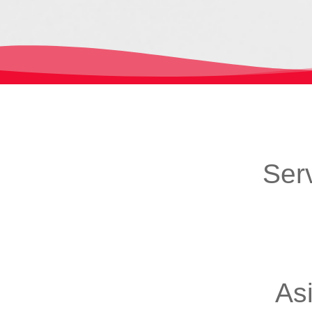
Ser
As