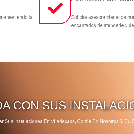
 manteniendo la
Solicite asesoramiento de nu
encantados de atenderle y de
DA CON SUS INSTALACI
 Sus Instalaciones En Viladecans, Confíe En Nosotros Y Su Sa