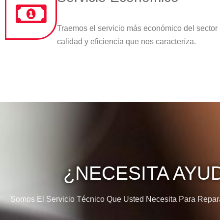
Traemos el servicio más económico del sector
calidad y eficiencia que nos caracteríza.
¿NECESITA AYU
Somos El Servicio Técnico Que Usted Necesita Para Reparar