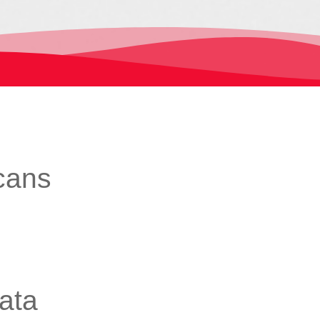
cans
ata