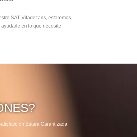
estro SAT-Viladecans, estaremos
 ayudarle en lo que necesite
ONES?
tisfacción Estará Garantizada.