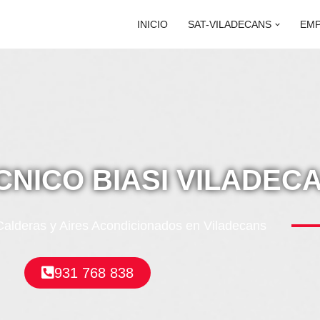
INICIO
SAT-VILADECANS
EM
CNICO BIASI VILADEC
alderas y Aires Acondicionados en Viladecans
931 768 838