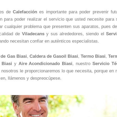
nes de
Calefacción
es importante para poder prevenir fut
 para poder realizar el servicio que usted necesite para 
onar cualquier problema que presenten sus aparatos, pues
ocalidad de
Viladecans
y sus alrededores, siendo el
Serv
uando necesitan confiar en auténticos especialistas.
 de Gas Biasi
,
Caldera de Gasoil Biasi
,
Termo Biasi
,
Term
 Biasi
y
Aire Acondicionado Biasi
, nuestro
Servicio T
, nosotros le proporcionaremos lo que necesita, porque en
en, llámenos y despreocúpese.