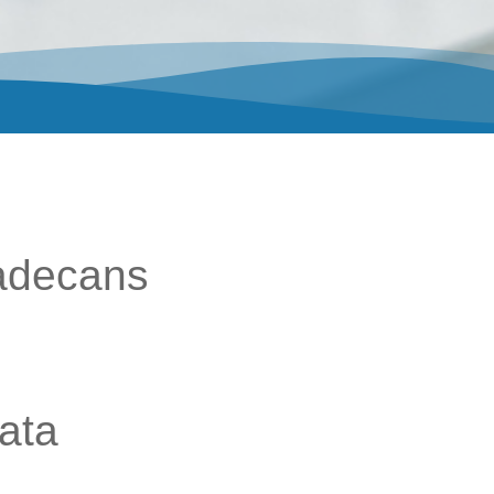
ladecans
ata