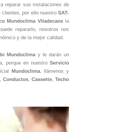
a reparar sus instalaciones de
s clientes, por ello nuestro
SAT-
ico Mundoclima Viladecans
la
puede repararlo, nosotros nos
ómico y de la mejor calidad.
ado Mundoclima
y le darán un
ca, porque en nuestro
Servicio
icial
Mundoclima
, llámenos y
,
Conductos
,
Cassette
,
Techo