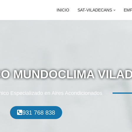
INICIO
SAT-VILADECANS
EM
CO MUNDOCLIMA VILA
nico Especializado en Aires Acondicionados
931 768 838