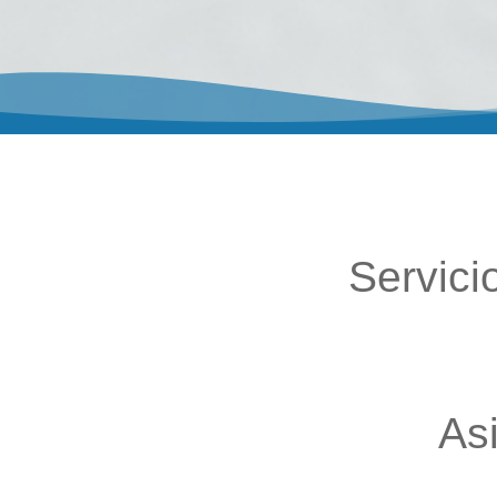
Servici
As