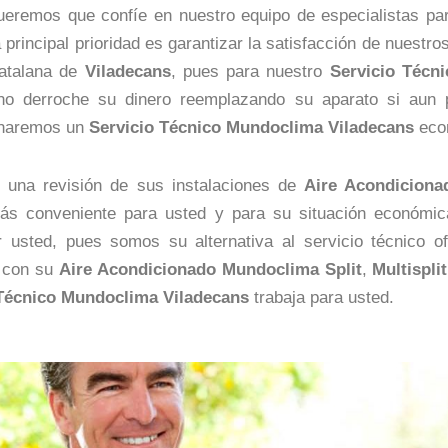
eremos que confíe en nuestro equipo de especialistas par
a principal prioridad es garantizar la satisfacción de nuestro
catalana de
Viladecans
, pues para nuestro
Servicio Técn
 no derroche su dinero reemplazando su aparato si aun 
onaremos un
Servicio Técnico Mundoclima Viladecans
econ
n una revisión de sus instalaciones de
Aire Acondicion
más conveniente para usted y para su situación económi
sted, pues somos su alternativa al servicio técnico of
s con su
Aire Acondicionado Mundoclima
Split
,
Multisplit
 Técnico Mundoclima Viladecans
trabaja para usted.