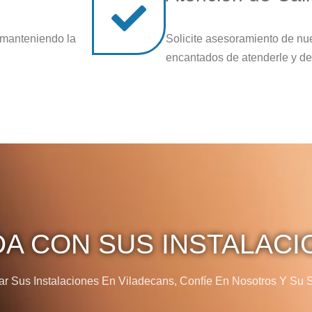
 manteniendo la
Solicite asesoramiento de nu
encantados de atenderle y de
DA CON SUS INSTALACI
 Sus Instalaciones En Viladecans, Confíe En Nosotros Y Su Sa