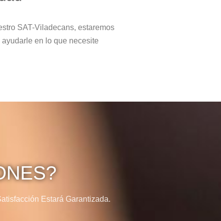
estro SAT-Viladecans, estaremos
 ayudarle en lo que necesite
ONES?
tisfacción Estará Garantizada.